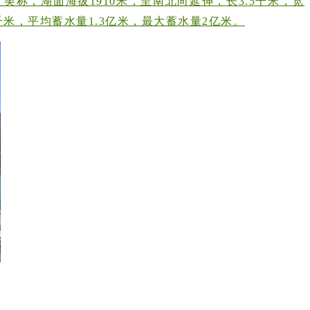
称，湖面海拔1910米，呈南北向延伸，长3.5千米，宽
平方千米，平均蓄水量1.3亿米，最大蓄水量2亿米。