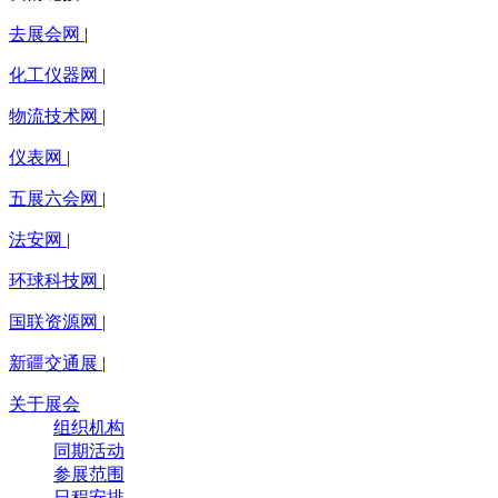
去展会网
|
化工仪器网
|
物流技术网
|
仪表网
|
五展六会网
|
法安网
|
环球科技网
|
国联资源网
|
新疆交通展
|
关于展会
组织机构
同期活动
参展范围
日程安排