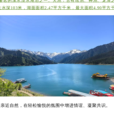
名的深水淡水湖泊之一。天池：古有瑶池、神池、龙潭之美
，最大水深103米，湖面面积2.47平方千米，最大面积4.90
、亲近自然，在轻松愉悦的氛围中增进情谊、凝聚共识。