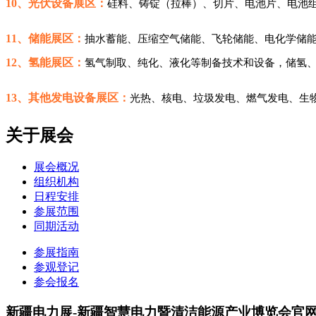
10、
光伏设备展区：
硅料、铸锭（拉棒）、切片、电池片、电池
11、
储能展区：
抽水蓄能、压缩空气储能、飞轮储能、电化学储
12、
氢能展区：
氢气制取、纯化、液化等制备技术和设备，储氢
13、
其他发电设备展区：
光热、核电、垃圾发电、燃气发电、生
关于展会
展会概况
组织机构
日程安排
参展范围
同期活动
参展指南
参观登记
参会报名
新疆电力展-新疆智慧电力暨清洁能源产业博览会官