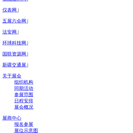
仪表网
|
五展六会网
|
法安网
|
环球科技网
|
国联资源网
|
新疆交通展
|
关于展会
组织机构
同期活动
参展范围
日程安排
展会概况
展商中心
报名参展
展位示意图